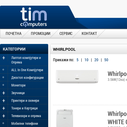
ПОЧЕТНА
ПРОМОЦИИ
СЕРВИС
КОНТАКТ
КАТЕГОРИИ
WHIRLPOOL
+
Лаптоп компјутери и
Прикажи по:
5
|
10
|
20
|
50
Опрема
◦
ALL In One Компјутери
Whirlp
◦
Десктоп конфигурации
3.5kW(12ка) 
◦
Монитори
+
Звучници
+
Принтери и скенери
+
Тонери и Кертриџи
Whirlp
+
Телевизори и опрема
WHITE 
◦
Мобилни телефони