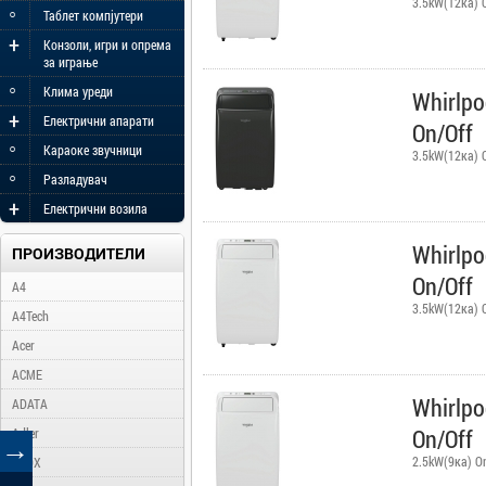
3.5kW(12ка) 
◦
Таблет компјутери
+
Конзоли, игри и опрема
за играње
◦
Клима уреди
Whirlp
+
Електрични апарати
On/Off
◦
Караоке звучници
3.5kW(12ка) 
◦
Разладувач
+
Електрични возила
Whirlp
ПРОИЗВОДИТЕЛИ
On/Off
A4
3.5kW(12ка) 
A4Tech
Acer
ACME
Whirlp
ADATA
On/Off
Adler
→
2.5kW(9ка) O
AFOX