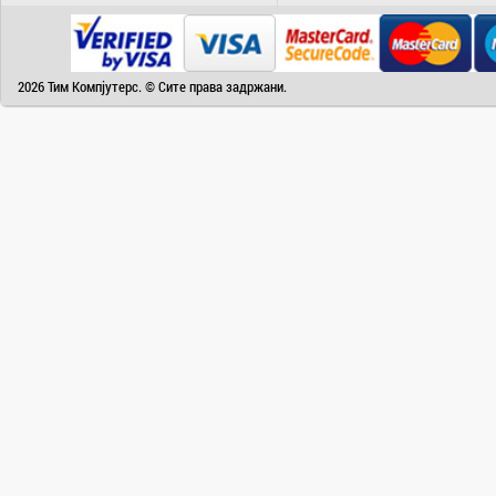
Camry
Canon
Canvas
2026 Тим Компјутерс. © Сите права задржани.
Carrier
Cat
Chuwi
Cisco
Click
CoolerMaster
Cooper&Hunter
Creative
Cubot
D-Link
DAIKIN
DeepCool
Dell