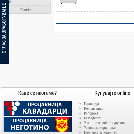
Ainol
ОГЛАС ЗА ВРАБОТУВАЊЕ
Alcatel
Повеќе
Allview
Aloha Day
AMD
AOC
Apache
Apple
Arielli
Asus
ATI
AUX
Каде се наоѓаме?
Купувајте online
BenQ
Гаранција
Blackview
Рекламација
Испорака
Bosch
Безбедност
Упатство за online купување
Broadlink
Услови за користење
Brother
Политика за квалитет