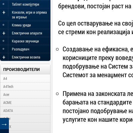
◦
брендови, постојан раст на
Таблет компјутери
+
Конзоли, игри и опрема
за играње
Со цел остварување на сво
◦
Клима уреди
се стреми кон реализација 
+
Електрични апарати
◦
Караоке звучници
◦
Создавање на ефикасна, 
Разладувач
+
корисниците преку вовед
Електрични возила
подобрување на Систем з
ПРОИЗВОДИТЕЛИ
Системот за менаџмент со
A4
A4Tech
Примена на законската л
Acer
барањата на стандардите 
ACME
постојано подобрување на
ADATA
услугите кон нашите кори
Adler
→
AFOX