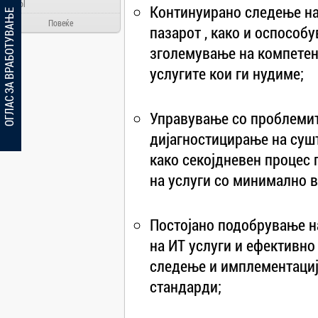
Ainol
Континуирано следење на
ОГЛАС ЗА ВРАБОТУВАЊЕ
Alcatel
Повеќе
пазарот , како и оспособ
Allview
зголемување на компетент
Aloha Day
услугите кои ги нудиме;
AMD
AOC
Управување со проблемит
Apache
дијагностицирање на сушт
Apple
како секојдневен процес
Arielli
на услуги со минимално в
Asus
ATI
AUX
Постојано подобрување н
BenQ
на ИТ услуги и ефективно
Blackview
следење и имплементациј
Bosch
стандарди;
Broadlink
Brother