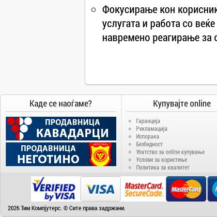
Фокусирање кон корисник
Camry
услугата и работа со веќ
Canon
Canvas
навремено реагирање за 
Carrier
Cat
Chuwi
Cisco
Click
Каде се наоѓаме?
Купувајте online
CoolerMaster
Гаранција
Cooper&Hunter
Рекламација
Испорака
Creative
Безбедност
Cubot
Упатство за online купување
Услови за користење
D-Link
Политика за квалитет
DAIKIN
DeepCool
Dell
2026 Тим Компјутерс. © Сите права задржани.