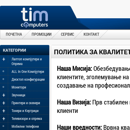
ПОЧЕТНА
ПРОМОЦИИ
СЕРВИС
КОНТАКТ
КАТЕГОРИИ
ПОЛИТИКА ЗА КВАЛИТЕ
+
Лаптоп компјутери и
Опрема
Наша Мисија:
Обезбедување 
◦
ALL In One Компјутери
клиентите, зголемување на
◦
Десктоп конфигурации
создавање на професионалн
◦
Монитори
+
Звучници
Наша Визија:
Прв стабилен 
+
Принтери и скенери
клиенти
+
Тонери и Кертриџи
+
Телевизори и опрема
◦
Наши вредности:
Врвна ква
Мобилни телефони