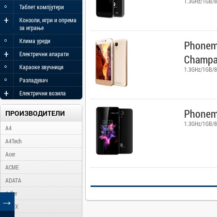
1.3GHz/1GB/8
◦
Таблет компјутери
+
Конзоли, игри и опрема
за играње
◦
Клима уреди
Phonem
+
Електрични апарати
Champa
◦
Караоке звучници
1.3GHz/1GB/8
◦
Разладувач
+
Електрични возила
Phonema
ПРОИЗВОДИТЕЛИ
1.3GHz/1GB/8
A4
A4Tech
Acer
ACME
ADATA
Adler
→
AFOX