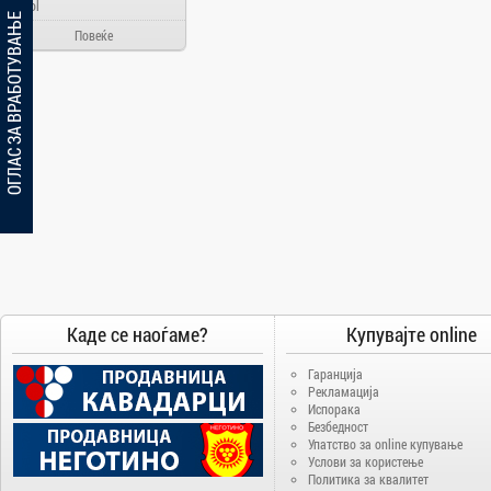
Ainol
ОГЛАС ЗА ВРАБОТУВАЊЕ
Alcatel
Повеќе
Allview
Aloha Day
AMD
AOC
Apache
Apple
Arielli
Asus
ATI
Каде се наоѓаме?
Купувајте online
AUX
BenQ
Гаранција
Blackview
Рекламација
Испорака
Bosch
Безбедност
Упатство за online купување
Broadlink
Услови за користење
Политика за квалитет
Brother