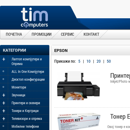
ПОЧЕТНА
ПРОМОЦИИ
СЕРВИС
КОНТАКТ
КАТЕГОРИИ
EPSON
+
Лаптоп компјутери и
Прикажи по:
5
|
10
|
20
|
50
Опрема
◦
ALL In One Компјутери
Принте
◦
Десктоп конфигурации
Inkjet/Photo 
◦
Монитори
+
Звучници
+
Принтери и скенери
+
Тонери и Кертриџи
Тонер 
+
Телевизори и опрема
◦
Мобилни телефони
Овој тонер е к