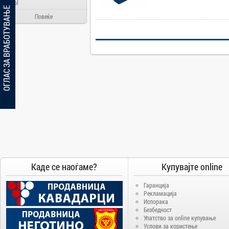
Ainol
Ве молиме конт
ОГЛАС ЗА ВРАБОТУВАЊЕ
информации.
Alcatel
Повеќе
Allview
Aloha Day
AMD
AOC
Apache
Apple
Arielli
Asus
ATI
AUX
Каде се наоѓаме?
Купувајте online
BenQ
Blackview
Гаранција
Рекламација
Bosch
Испорака
Безбедност
Broadlink
Упатство за online купување
Brother
Услови за користење