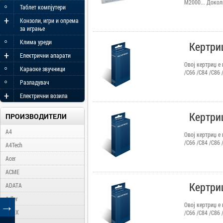
M2000... Докол
◦
Таблет компјутери
оваа листа Ве 
+
информации.
Конзоли, игри и опрема
за играње
◦
Клима уреди
Кертри
+
Електрични апарати
Овој кертриџ е
◦
Караоке звучници
/C66 /C84 /C86 
◦
Доколку вашиот
Разладувач
Ве молиме конт
+
Електрични возила
информации.
Кертри
ПРОИЗВОДИТЕЛИ
A4
Овој кертриџ е
/C66 /C84 /C86 
A4Tech
Доколку вашиот
Acer
Ве молиме конт
информации.
ACME
Кертри
ADATA
Adler
→
Овој кертриџ е
AFOX
/C66 /C84 /C86 
Доколку вашиот