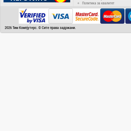
Политика за квалитет
Camry
Canon
Canvas
2026 Тим Компјутерс. © Сите права задржани.
Carrier
Cat
Chuwi
Cisco
Click
CoolerMaster
Cooper&Hunter
Creative
Cubot
D-Link
DAIKIN
DeepCool
Dell