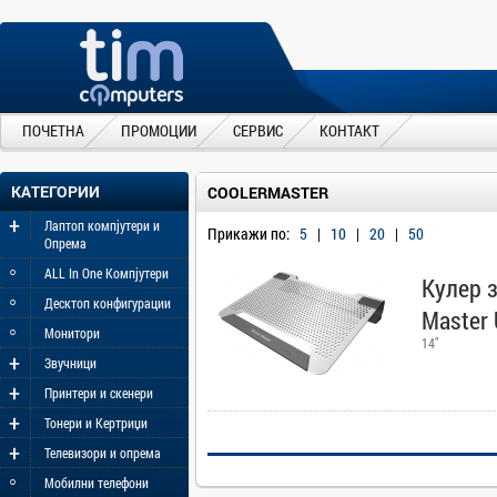
ПОЧЕТНА
ПРОМОЦИИ
СЕРВИС
КОНТАКТ
КАТЕГОРИИ
COOLERMASTER
+
Лаптоп компјутери и
Прикажи по:
5
|
10
|
20
|
50
Опрема
◦
ALL In One Компјутери
Кулер з
◦
Десктоп конфигурации
Master
◦
Монитори
14"
+
Звучници
+
Принтери и скенери
+
Тонери и Кертриџи
+
Телевизори и опрема
◦
Мобилни телефони