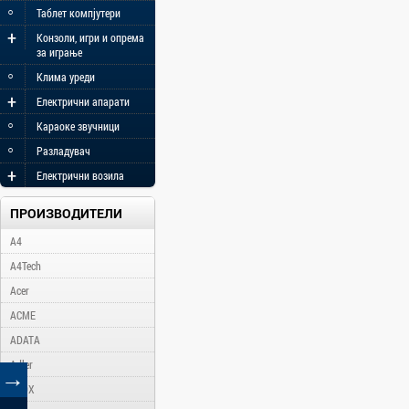
◦
Таблет компјутери
+
Конзоли, игри и опрема
за играње
◦
Клима уреди
+
Електрични апарати
◦
Караоке звучници
◦
Разладувач
+
Електрични возила
ПРОИЗВОДИТЕЛИ
A4
A4Tech
Acer
ACME
ADATA
Adler
→
AFOX