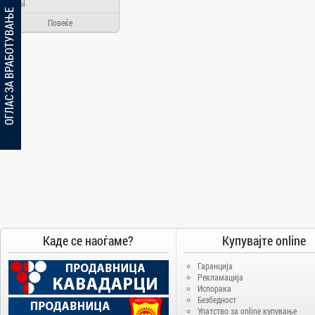
Ainol
ОГЛАС ЗА ВРАБОТУВАЊЕ
Alcatel
Повеќе
Allview
Aloha Day
AMD
AOC
Apache
Apple
Arielli
Asus
ATI
AUX
BenQ
Каде се наоѓаме?
Купувајте online
Blackview
Гаранција
Bosch
Рекламација
Испорака
Broadlink
Безбедност
Brother
Упатство за online купување