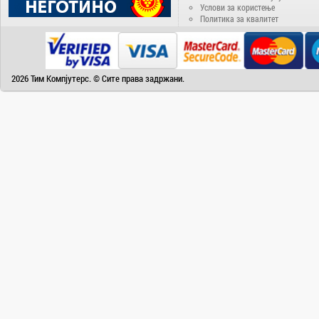
Услови за користење
Camry
Политика за квалитет
Canon
Canvas
Carrier
2026 Тим Компјутерс. © Сите права задржани.
Cat
Chuwi
Cisco
Click
CoolerMaster
Cooper&Hunter
Creative
Cubot
D-Link
DAIKIN
DeepCool
Dell