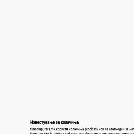
Orion
Palit
PANASONIC
Patriot
Philips
Phonemax
Platinet
Polaroid
Power Box
RAMMAX
Razer
Samsonite
Samsung
Sapphire
SBOX
Seitec
Известување за колачиња
timcomputers.mk користи колачиња (cookies) кои се неопходни за н
Sencor
Колачињата ја прават веб страната функционална, односно овозможу