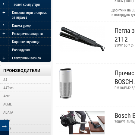
5.5kW (18ка)
◦
Таблет компјутери
Добитник на Eu
+
Конзоли, игри и опрема
и потврдува де
за играње
карактеристики
◦
се целосно усог
Клима уреди
Пегла 
стандарди. Euro
+
Електрични апарати
сертификација 
2112
гаранција за п
◦
Караоке звучници
гарантира дека
31W/160 º C-
◦
работат како ш
Разладувач
+
Електрични возила
ПРОИЗВОДИТЕЛИ
Прочис
A4
BOSCH 
A4Tech
PM10/PM2.5/P
Acer
ACME
ADATA
Bosch 
Adler
700W/1.5l/6k
→
AFOX