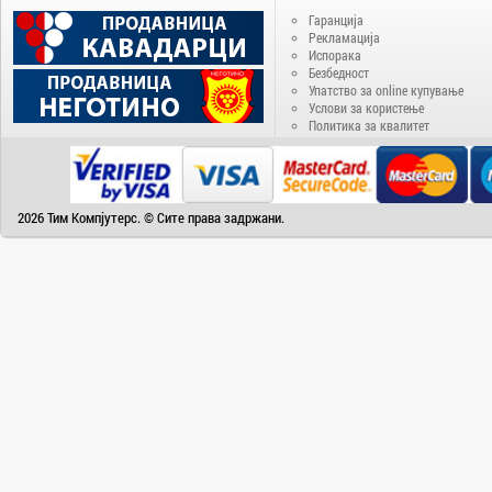
Delux
Гаранција
Denver
Рекламација
Испорака
Disney
Безбедност
Doogee
Упатство за online купување
Услови за користење
DVB-T2
Политика за квалитет
ECS
EIZO
Electra
2026 Тим Компјутерс. © Сите права задржани.
Electrolux
Elephone
Energenie
Energizer
Epson
eSTAR
Fantasy
Favorit
Fiesta