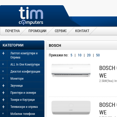
ПОЧЕТНА
ПРОМОЦИИ
СЕРВИС
КОНТАКТ
КАТЕГОРИИ
BOSCH
+
Лаптоп компјутери и
Прикажи по:
5
|
10
|
20
|
50
Опрема
◦
ALL In One Компјутери
BOSCH 
◦
Десктоп конфигурации
WE
◦
Монитори
2.5kW(9ка) In
+
Звучници
+
Принтери и скенери
+
Тонери и Кертриџи
BOSCH 
+
Телевизори и опрема
WE
◦
Мобилни телефони