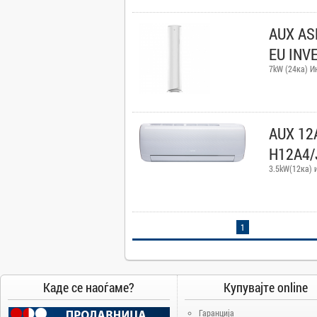
Camry
AUX AS
Canon
Canvas
EU INV
Carrier
7kW (24ка) И
Cat
Chuwi
Cisco
AUX 12
Click
H12A4/
CoolerMaster
3.5kW(12ка) 
Cooper&Hunter
Creative
Cubot
1
D-Link
DAIKIN
DeepCool
Каде се наоѓаме?
Купувајте online
Dell
Гаранција