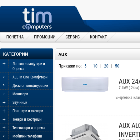
ПОЧЕТНА
ПРОМОЦИИ
СЕРВИС
КОНТАКТ
КАТЕГОРИИ
AUX
+
Лаптоп компјутери и
Прикажи по:
5
|
10
|
20
|
50
Опрема
◦
ALL In One Компјутери
AUX 24
◦
Десктоп конфигурации
7.4kW ( 24ka)
◦
Монитори
Енергетска кла
+
Звучници
+
Принтери и скенери
+
Тонери и Кертриџи
AUX AL
+
Телевизори и опрема
INVERT
◦
Мобилни телефони