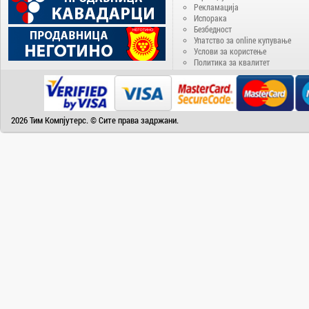
Delux
Рекламација
Испорака
Denver
Безбедност
Disney
Упатство за online купување
Услови за користење
Doogee
Политика за квалитет
DVB-T2
ECS
EIZO
2026 Тим Компјутерс. © Сите права задржани.
Electra
Electrolux
Elephone
Energenie
Energizer
Epson
eSTAR
Fantasy
Favorit
Fiesta