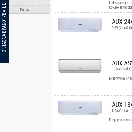
Ainol
Led дисплеј, i-f
ОГЛАС ЗА ВРАБОТУВАЊЕ
кондензаторска
Alcatel
Повеќе
Allview
AUX 24
Aloha Day
7kW (24ка) С
AMD
AOC
Apache
Apple
AUX AS
Arielli
7.3kW ( 24ka)
Asus
Енергетска кла
ATI
AUX
BenQ
AUX 18
Blackview
5.5kW ( 18ка 
Bosch
Eнергерска кла
Broadlink
Brother