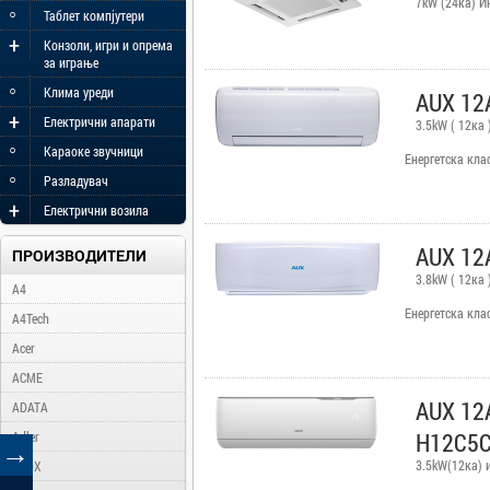
7kW (24ка) И
◦
Таблет компјутери
+
Конзоли, игри и опрема
за играње
◦
Клима уреди
AUX 12
+
Електрични апарати
3.5kW ( 12ка 
◦
Караоке звучници
Eнергетска кла
◦
Разладувач
+
Електрични возила
AUX 12
ПРОИЗВОДИТЕЛИ
3.8kW ( 12ка 
A4
Енергетска кла
A4Tech
Acer
ACME
AUX 12
ADATA
H12C5C
Adler
→
3.5kW(12ка) 
AFOX