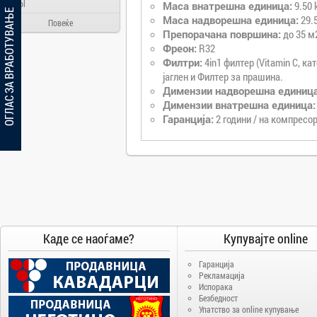
Ainol
Маса внатрешна единица:
9.50 
ОГЛАС ЗА ВРАБОТУВАЊЕ
Маса надворешна единица:
29.5
Alcatel
Повеќе
Препорачана површина:
до 35 м
Allview
Фреон:
R32
Филтри:
4in1 филтер (Vitamin C, ка
Aloha Day
јаглен и Филтер за прашина.
AMD
Димензии надворешна единица
AOC
Димензии внатрешна единица:
Гаранција:
2 години / на компресор
Apache
Apple
Arielli
Asus
ATI
AUX
BenQ
Каде се наоѓаме?
Купувајте online
Blackview
Гаранција
Bosch
Рекламација
Испорака
Broadlink
Безбедност
Упатство за online купување
Brother