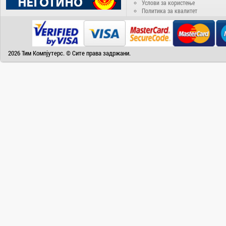
Услови за користење
Camry
Политика за квалитет
Canon
Canvas
Carrier
2026 Тим Компјутерс. © Сите права задржани.
Cat
Chuwi
Cisco
Click
CoolerMaster
Cooper&Hunter
Creative
Cubot
D-Link
DAIKIN
DeepCool
Dell