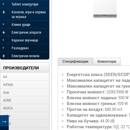
◦
Таблет компјутери
+
Конзоли, игри и опрема
за играње
◦
Клима уреди
+
Електрични апарати
◦
Караоке звучници
◦
Разладувач
+
Електрични возила
Спецификации
Коментари
ПРОИЗВОДИТЕЛИ
Енергетска класа (SEER/SCOP)
A4
Максимален капацитет на лад
A4Tech
Максимален капацитет на гре
Просечна моќност:
3200/3900 W
Acer
Влезна моќност ладење:
930 W
ACME
Влезна моќност греење:
930 W
ADATA
Проток на воздух:
680.00 m3
Капацитет на одвлажнување:
1
Adler
→
Ниво на бучава:
44.00 dB
AFOX
Работна температура:
ОД -22 ℃