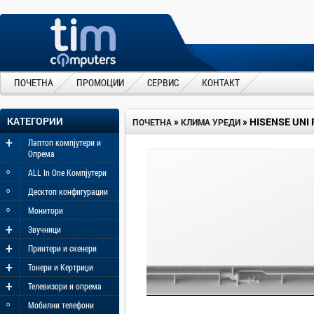
ПОЧЕТНА
ПРОМОЦИИ
СЕРВИС
КОНТАКТ
КАТЕГОРИИ
»
»
HISENSE UNI
ПОЧЕТНА
КЛИМА УРЕДИ
+
Лаптоп компјутери и
Опрема
◦
ALL In One Компјутери
◦
Десктоп конфигурации
◦
Монитори
+
Звучници
+
Принтери и скенери
+
Тонери и Кертриџи
+
Телевизори и опрема
◦
Мобилни телефони