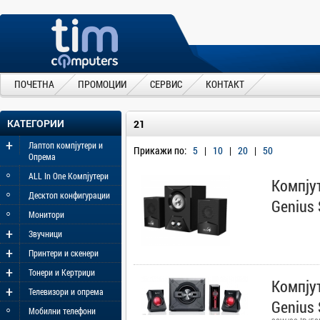
ПОЧЕТНА
ПРОМОЦИИ
СЕРВИС
КОНТАКТ
КАТЕГОРИИ
21
+
Лаптоп компјутери и
Прикажи по:
5
|
10
|
20
|
50
Опрема
◦
ALL In One Компјутери
Компју
◦
Десктоп конфигурации
Genius
◦
Монитори
+
Звучници
+
Принтери и скенери
+
Тонери и Кертриџи
Компју
+
Телевизори и опрема
Genius 
◦
Мобилни телефони