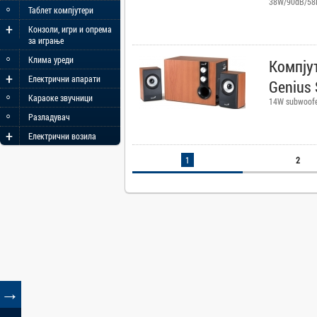
38W/90dB/58
◦
Таблет компјутери
+
Конзоли, игри и опрема
за играње
◦
Клима уреди
Компју
+
Електрични апарати
Genius
◦
Караоке звучници
14W subwoofe
◦
Разладувач
+
Електрични возила
1
2
→