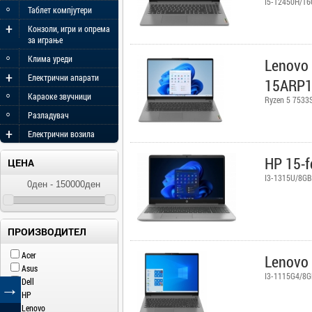
I5-12450H/16
◦
Таблет компјутери
+
Конзоли, игри и опрема
за играње
◦
Клима уреди
Lenovo 
+
Електрични апарати
15ARP
◦
Караоке звучници
Ryzen 5 7533
◦
Разладувач
+
Електрични возила
HP 15-
ЦЕНА
I3-1315U/8GB
ПРОИЗВОДИТЕЛ
Acer
Lenovo 
Asus
I3-1115G4/8G
Dell
→
HP
Lenovo