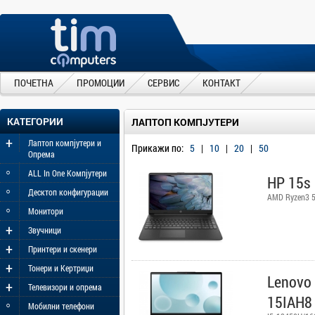
ПОЧЕТНА
ПРОМОЦИИ
СЕРВИС
КОНТАКТ
КАТЕГОРИИ
ЛАПТОП КОМПЈУТЕРИ
+
Лаптоп компјутери и
Прикажи по:
5
|
10
|
20
|
50
Опрема
◦
ALL In One Компјутери
HP 15s
◦
Десктоп конфигурации
AMD Ryzen3 
◦
Монитори
+
Звучници
+
Принтери и скенери
+
Тонери и Кертриџи
Lenovo 
+
Телевизори и опрема
15IAH8
◦
Мобилни телефони