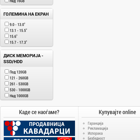
Над 16GB
ГОЛЕМИНА НА ЕКРАН
9.0 - 13.0"
13.1 - 15.5"
15.6"
15.7 - 17.3"
ДИСК МЕМОРИЈА -
SSD/HDD
Под 120GB
121 - 260GB
261 - 530GB
530 - 1000GB
Над 1000GB
Каде се наоѓаме?
Купувајте online
Гаранција
Рекламација
Испорака
Безбедност