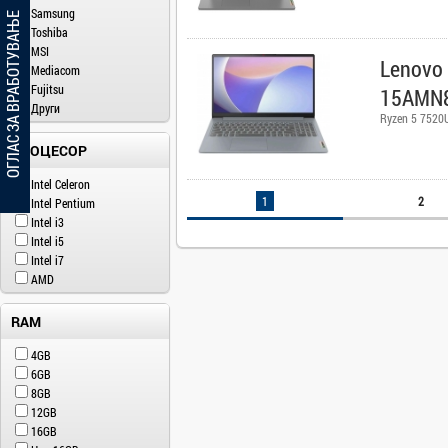
Samsung
ОГЛАС ЗА ВРАБОТУВАЊЕ
Toshiba
MSI
Lenovo 
Mediacom
Fujitsu
15AMN
Други
Ryzen 5 7520
ПРОЦЕСОР
Intel Celeron
1
2
Intel Pentium
Intel i3
Intel i5
Intel i7
AMD
RAM
4GB
6GB
8GB
12GB
16GB